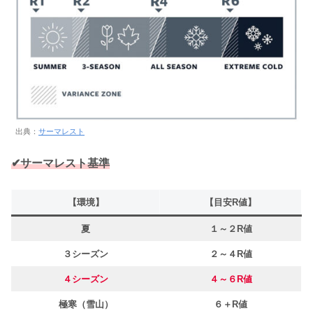
出典：
サーマレスト
✔サーマレスト基準
【
環境
】
【目安R値】
夏
１～２R値
３シーズン
２～４R値
４シーズン
４～６R値
極寒（雪山）
６＋R値