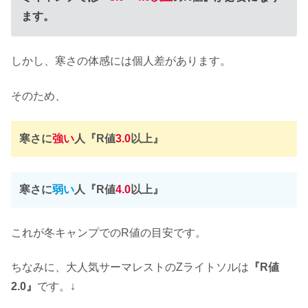
ます。
しかし、寒さの体感には個人差があります。
そのため、
寒さに
強い
人『R値
3.0
以上』
寒さに
弱い
人『R値
4.0
以上』
これが冬キャンプでのR値の目安です。
ちなみに、大人気サーマレストのZライトソルは
『R値
2.0』
です。↓