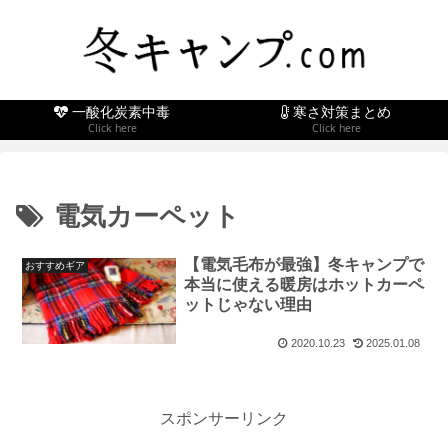
一酸化炭素中毒
寒さ対策まとめ
Click here
Click here
電気カーペット
【電気毛布が最強】冬キャンプで
おすすめギア
本当に使える暖房はホットカーペ
ットじゃない理由
2020.10.23
2025.01.08
スポンサーリンク