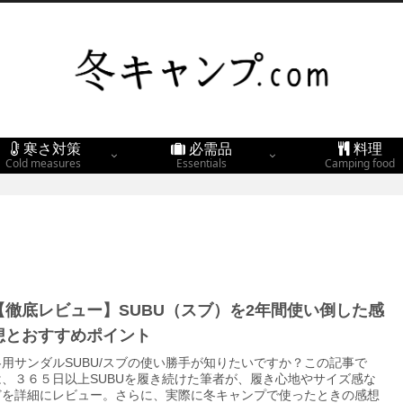
寒さ対策
必需品
料理
Cold measures
Essentials
Camping food
【徹底レビュー】SUBU（スブ）を2年間使い倒した感
想とおすすめポイント
冬用サンダルSUBU/スブの使い勝手が知りたいですか？この記事で
は、３６５日以上SUBUを履き続けた筆者が、履き心地やサイズ感な
どを詳細にレビュー。さらに、実際に冬キャンプで使ったときの感想