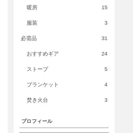
暖房
15
服装
3
必需品
31
おすすめギア
24
ストーブ
5
ブランケット
4
焚き火台
3
プロフィール