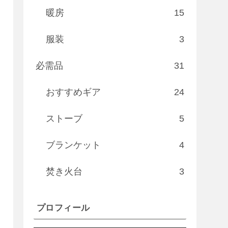
暖房
15
服装
3
必需品
31
おすすめギア
24
ストーブ
5
ブランケット
4
焚き火台
3
プロフィール